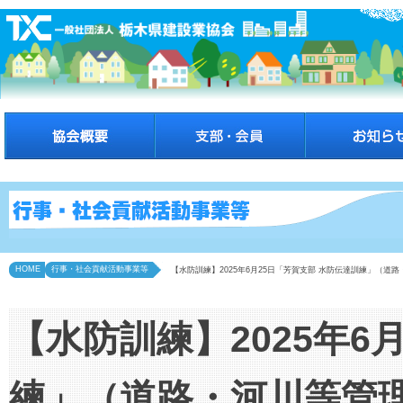
HOME
行事・社会貢献活動事業等
【水防訓練】2025年6月25日「芳賀支部 水防伝達訓練」（道
【水防訓練】2025年6
練」（道路・河川等管