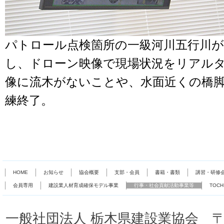
パトロール点検箇所の一級河川五行川が
し、ドローン映像で現場状況をリアル
像に流木がないことや、水面近くの橋
練終了。
HOME
お知らせ
協会概要
支部・会員
書籍・書類
講習・研修
会員専用
建設業人材育成確保モデル事業
行事・社会貢献活動事業等
TOC
一般社団法人 栃木県建設業協会 〒32