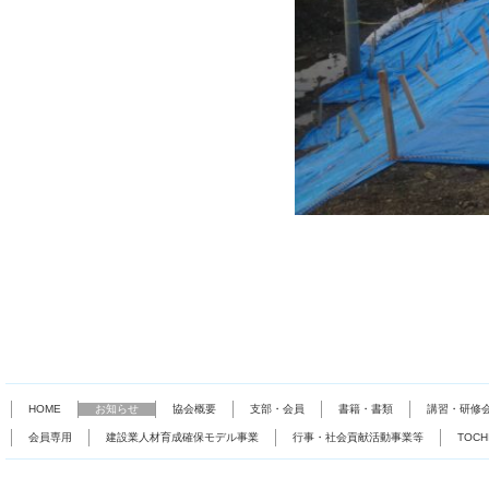
HOME
お知らせ
協会概要
支部・会員
書籍・書類
講習・研修
会員専用
建設業人材育成確保モデル事業
行事・社会貢献活動事業等
TOC