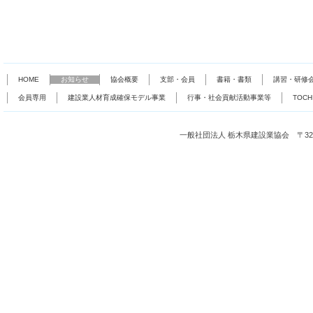
HOME
お知らせ
協会概要
支部・会員
書籍・書類
講習・研修
会員専用
建設業人材育成確保モデル事業
行事・社会貢献活動事業等
TOC
一般社団法人 栃木県建設業協会 〒321-0