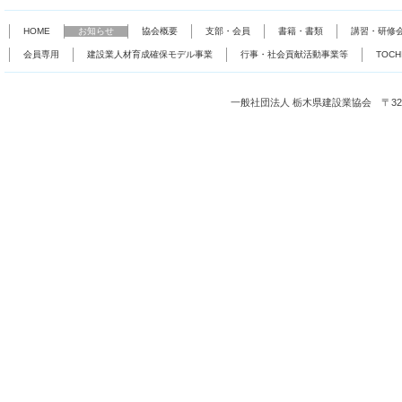
HOME
お知らせ
協会概要
支部・会員
書籍・書類
講習・研修
会員専用
建設業人材育成確保モデル事業
行事・社会貢献活動事業等
TOC
一般社団法人 栃木県建設業協会 〒321-0