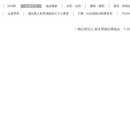
HOME
お知らせ
協会概要
支部・会員
書籍・書類
講習・研修
会員専用
建設業人材育成確保モデル事業
行事・社会貢献活動事業等
TOC
一般社団法人 栃木県建設業協会 〒321-0