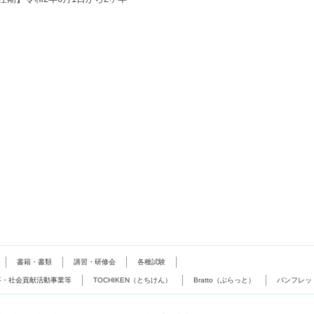
書籍・書類
講習・研修会
各種試験
事・社会貢献活動事業等
TOCHIKEN（とちけん）
Bratto（ぶらっと）
パンフレッ