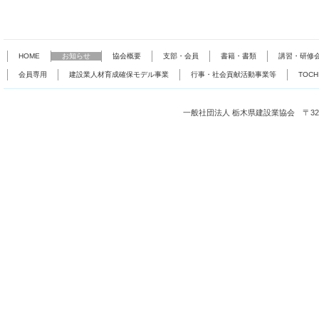
HOME
お知らせ
協会概要
支部・会員
書籍・書類
講習・研修
会員専用
建設業人材育成確保モデル事業
行事・社会貢献活動事業等
TOC
一般社団法人 栃木県建設業協会 〒321-0