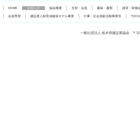
HOME
お知らせ
協会概要
支部・会員
書籍・書類
講習・研修
会員専用
建設業人材育成確保モデル事業
行事・社会貢献活動事業等
TOC
一般社団法人 栃木県建設業協会 〒321-0