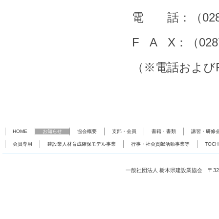
電 話：（0287
F A X：（028
（※電話および
HOME
お知らせ
協会概要
支部・会員
書籍・書類
講習・研修
会員専用
建設業人材育成確保モデル事業
行事・社会貢献活動事業等
TOC
一般社団法人 栃木県建設業協会 〒321-0