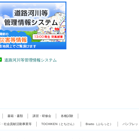
道路河川等管理情報システム
書籍・書類
講習・研修会
各種試験
事・社会貢献活動事業等
TOCHIKEN（とちけん）
Bratto（ぶらっと）
パンフレッ