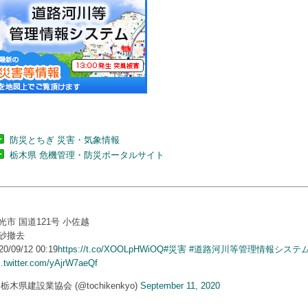
防災とちぎ 災害・気象情報
栃木県 危機管理・防災ポータルサイト
光市 国道121号 小佐越
砂撤去
20/09/12 00:19
https://t.co/XOOLpHWiOQ
#災害
#道路河川等管理情報システ
c.twitter.com/yAjrW7aeQf
 栃木県建設業協会 (@tochikenkyo)
September 11, 2020