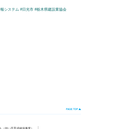
情報システム
#日光市
#栃木県建設業協会
ト（担い手育成確保事業）