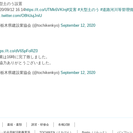
型土のう設置
20/09/12 16:14
https://t.co/UTMk6VKInj
#災害
#大型土のう
#道路河川等管理
c.twitter.com/O8hUujJniU
 栃木県建設業協会 (@tochikenkyo)
September 12, 2020
tps://t.co/dV65pFoRZ0
業は16時に完了致しました。
協力ありがとうございました。
 栃木県建設業協会 (@tochikenkyo)
September 12, 2020
書籍・書類
講習・研修会
各種試験
事・社会貢献活動事業等
TOCHIKEN（とちけん）
Bratto（ぶらっと）
パンフレッ