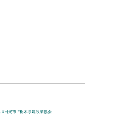
ム
#日光市
#栃木県建設業協会