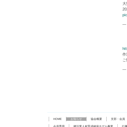
大
20
pi
—
ht
作
ご
—
HOME
お知らせ
協会概要
支部・会員
会員専用
建設業人材育成確保モデル事業
行