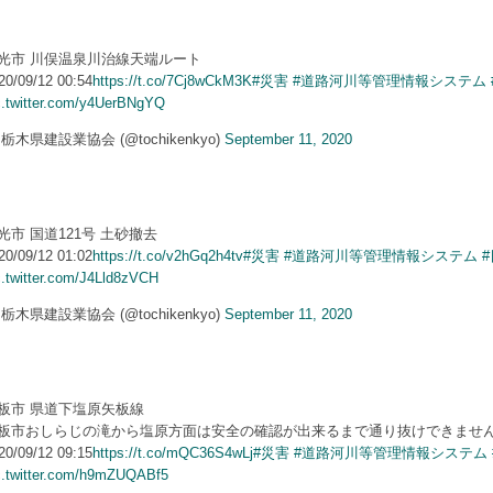
光市 川俣温泉川治線天端ルート
20/09/12 00:54
https://t.co/7Cj8wCkM3K
#災害
#道路河川等管理情報システム
c.twitter.com/y4UerBNgYQ
 栃木県建設業協会 (@tochikenkyo)
September 11, 2020
光市 国道121号 土砂撤去
20/09/12 01:02
https://t.co/v2hGq2h4tv
#災害
#道路河川等管理情報システム
c.twitter.com/J4Lld8zVCH
 栃木県建設業協会 (@tochikenkyo)
September 11, 2020
板市 県道下塩原矢板線
板市おしらじの滝から塩原方面は安全の確認が出来るまで通り抜けできませ
20/09/12 09:15
https://t.co/mQC36S4wLj
#災害
#道路河川等管理情報システム
c.twitter.com/h9mZUQABf5