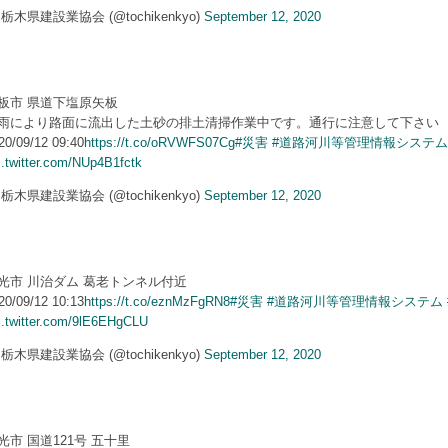
 栃木県建設業協会 (@tochikenkyo)
September 12, 2020
板市 県道下塩原矢板
雨により路面に流出した土砂の排土清掃作業中です。通行に注意して下さい
20/09/12 09:40
https://t.co/oRVWFS07Cg
#災害
#道路河川等管理情報システム
c.twitter.com/NUp4B1fctk
 栃木県建設業協会 (@tochikenkyo)
September 12, 2020
光市 川治ダム 葛老トンネル付近
20/09/12 10:13
https://t.co/eznMzFgRN8
#災害
#道路河川等管理情報システム
c.twitter.com/9lE6EHgCLU
 栃木県建設業協会 (@tochikenkyo)
September 12, 2020
光市 国道121号 五十里