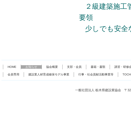
２級建築施工
要領
少しでも安全
HOME
お知らせ
協会概要
支部・会員
書籍・書類
講習・研修
会員専用
建設業人材育成確保モデル事業
行事・社会貢献活動事業等
TOC
一般社団法人 栃木県建設業協会 〒321-0