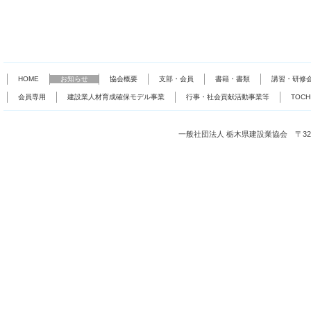
HOME
お知らせ
協会概要
支部・会員
書籍・書類
講習・研修
会員専用
建設業人材育成確保モデル事業
行事・社会貢献活動事業等
TOC
一般社団法人 栃木県建設業協会 〒321-0