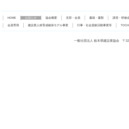
HOME
お知らせ
協会概要
支部・会員
書籍・書類
講習・研修
会員専用
建設業人材育成確保モデル事業
行事・社会貢献活動事業等
TOC
一般社団法人 栃木県建設業協会 〒321-0