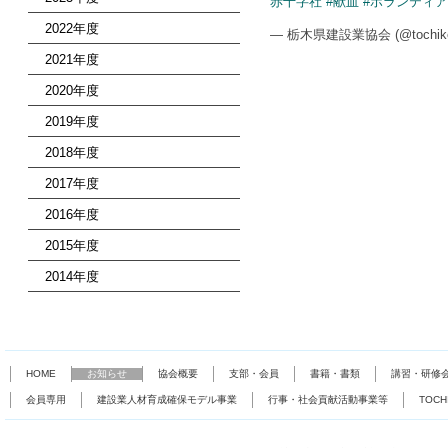
赤十字社
#献血
#ボランティア
2022年度
— 栃木県建設業協会 (@tochike
2021年度
2020年度
2019年度
2018年度
2017年度
2016年度
2015年度
2014年度
HOME
お知らせ
協会概要
支部・会員
書籍・書類
講習・研修
会員専用
建設業人材育成確保モデル事業
行事・社会貢献活動事業等
TOC