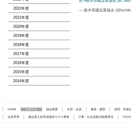
部
#栃木県建設業協会
pic.twi
2022年度
— 栃木県建設業協会 (@tochike
2021年度
2020年度
2019年度
2018年度
2017年度
2016年度
2015年度
2014年度
HOME
お知らせ
協会概要
支部・会員
書籍・書類
講習・研修
会員専用
建設業人材育成確保モデル事業
行事・社会貢献活動事業等
TOC