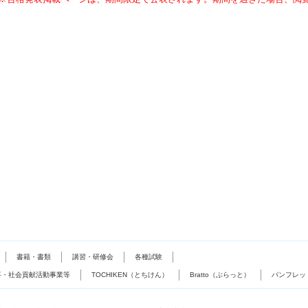
書籍・書類
講習・研修会
各種試験
事・社会貢献活動事業等
TOCHIKEN（とちけん）
Bratto（ぶらっと）
パンフレッ