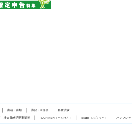
書籍・書類
講習・研修会
各種試験
事・社会貢献活動事業等
TOCHIKEN（とちけん）
Bratto（ぶらっと）
パンフレッ