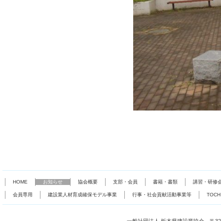
HOME
お知らせ
協会概要
支部・会員
書籍・書類
講習・研修
会員専用
建設業人材育成確保モデル事業
行事・社会貢献活動事業等
TOC
一般社団法人 栃木県建設業協会 〒321-0