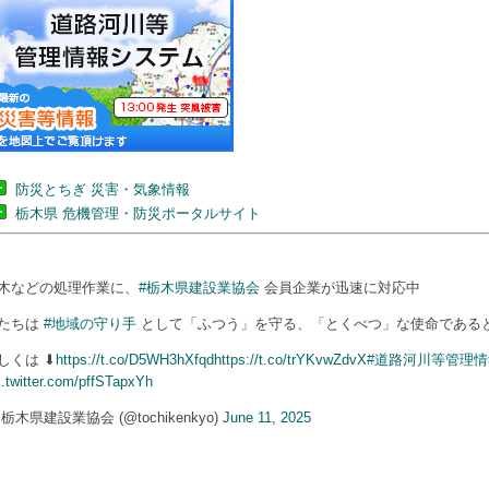
防災とちぎ 災害・気象情報
栃木県 危機管理・防災ポータルサイト
木などの処理作業に、
#栃木県建設業協会
会員企業が迅速に対応中
たちは
#地域の守り手
として「ふつう」を守る、「とくべつ」な使命である
しくは ⬇
https://t.co/D5WH3hXfqd
https://t.co/trYKvwZdvX
#道路河川等管理
c.twitter.com/pffSTapxYh
 栃木県建設業協会 (@tochikenkyo)
June 11, 2025