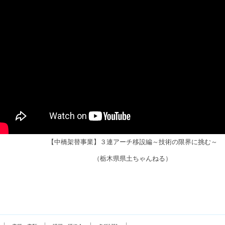
【中橋架替事業】３連アーチ移設編～技術の限界に挑む～
（栃木県県土ちゃんねる）