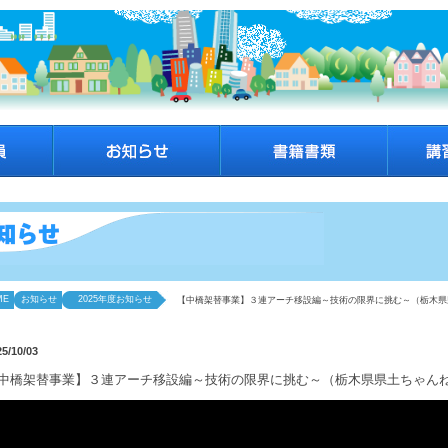
ME
お知らせ
2025年度お知らせ
【中橋架替事業】３連アーチ移設編～技術の限界に挑む～（栃木県
25/10/03
中橋架替事業】３連アーチ移設編～技術の限界に挑む～（栃木県県土ちゃんね