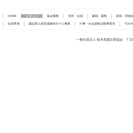
HOME
お知らせ
協会概要
支部・会員
書籍・書類
講習・研修
会員専用
建設業人材育成確保モデル事業
行事・社会貢献活動事業等
TOC
一般社団法人 栃木県建設業協会 〒321-0