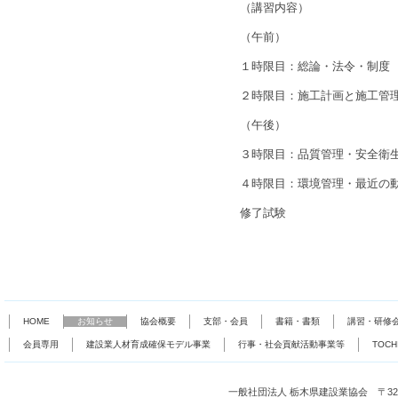
（講習内容）
（午前）
１時限目：総論・法令・制度
２時限目：施工計画と施工管
（午後）
３時限目：品質管理・安全衛
４時限目：環境管理・最近の
修了試験
HOME
お知らせ
協会概要
支部・会員
書籍・書類
講習・研修
会員専用
建設業人材育成確保モデル事業
行事・社会貢献活動事業等
TOC
一般社団法人 栃木県建設業協会 〒321-0