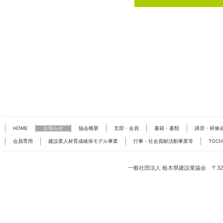
HOME
お知らせ
協会概要
支部・会員
書籍・書類
講習・研修
会員専用
建設業人材育成確保モデル事業
行事・社会貢献活動事業等
TOC
一般社団法人 栃木県建設業協会 〒321-0