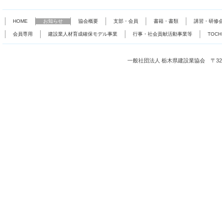
HOME
お知らせ
協会概要
支部・会員
書籍・書類
講習・研修
会員専用
建設業人材育成確保モデル事業
行事・社会貢献活動事業等
TOC
一般社団法人 栃木県建設業協会 〒321-0