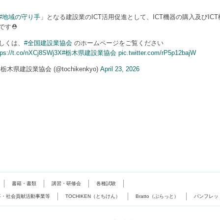
#地域の守り手
」となる建設業のICT活用促進として、ICT機器の購入及びIC
です⛑
しくは、
#全国建設業協会
のホームページをご覧ください
tps://t.co/nXCj8SWj3X
#栃木県建設業協会
pic.twitter.com/rP5p12bajW
 栃木県建設業協会 (@tochikenkyo)
April 23, 2026
書籍・書類
講習・研修会
各種試験
事・社会貢献活動事業等
TOCHIKEN（とちけん）
Bratto（ぶらっと）
パンフレッ