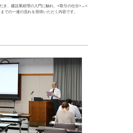
だき、建設業経理の入門に触れ、<取引の仕分>→<
成>までの一連の流れを習得いただく内容です。