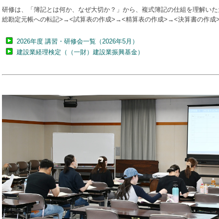
研修は、「簿記とは何か、なぜ大切か？」から、複式簿記の仕組を理解いた
総勘定元帳への転記>→<試算表の作成>→<精算表の作成>→<決算書の作
2026年度 講習・研修会一覧（2026年5月）
建設業経理検定（（一財）建設業振興基金）