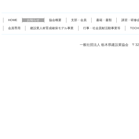
HOME
お知らせ
協会概要
支部・会員
書籍・書類
講習・研修
会員専用
建設業人材育成確保モデル事業
行事・社会貢献活動事業等
TOC
一般社団法人 栃木県建設業協会 〒321-0