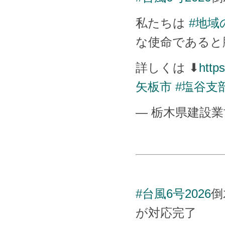
私たちは
#地域
な使命であると
詳しくは ⬇
http
矢板市
#塩谷支
— 栃木県建設業協会 
#台風6号2026
倒
が対応完了