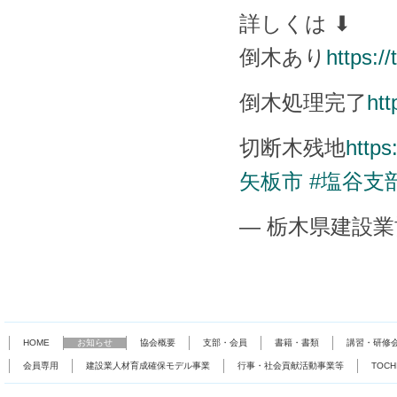
詳しくは ⬇
倒木あり
https:/
倒木処理完了
htt
切断木残地
https
矢板市
#塩谷支
— 栃木県建設業協会 
HOME
お知らせ
協会概要
支部・会員
書籍・書類
講習・研修
会員専用
建設業人材育成確保モデル事業
行事・社会貢献活動事業等
TOC