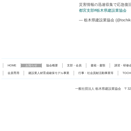
災害情報の迅速収集で応急復旧
都宮支部
#栃木県建設業協会
— 栃木県建設業協会 (@tochike
HOME
お知らせ
協会概要
支部・会員
書籍・書類
講習・研修
会員専用
建設業人材育成確保モデル事業
行事・社会貢献活動事業等
TOC
一般社団法人 栃木県建設業協会 〒321-0