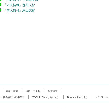
「求人情報」那須支部
「求人情報」烏山支部
書籍・書類
講習・研修会
各種試験
事・社会貢献活動事業等
TOCHIKEN（とちけん）
Bratto（ぶらっと）
パンフレッ