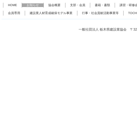
HOME
お知らせ
協会概要
支部・会員
書籍・書類
講習・研修
会員専用
建設業人材育成確保モデル事業
行事・社会貢献活動事業等
TOC
一般社団法人 栃木県建設業協会 〒321-0