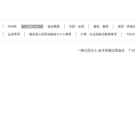
HOME
お知らせ
協会概要
支部・会員
書籍・書類
講習・研修
会員専用
建設業人材育成確保モデル事業
行事・社会貢献活動事業等
TOC
一般社団法人 栃木県建設業協会 〒321-0