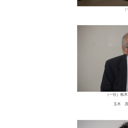
（
（一社）栃木
玉木 茂