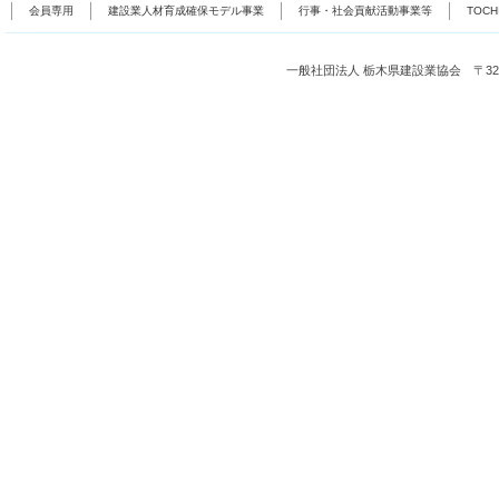
会員専用
建設業人材育成確保モデル事業
行事・社会貢献活動事業等
TOC
一般社団法人 栃木県建設業協会 〒321-0