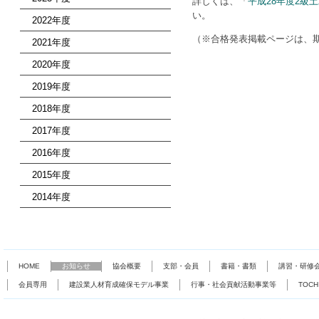
詳しくは、「
平成28年度2
い。
2022年度
（※合格発表掲載ページは、
2021年度
2020年度
2019年度
2018年度
2017年度
2016年度
2015年度
2014年度
HOME
お知らせ
協会概要
支部・会員
書籍・書類
講習・研修
会員専用
建設業人材育成確保モデル事業
行事・社会貢献活動事業等
TOC