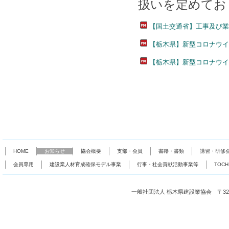
扱いを定めてお
【国土交通省】工事及び業
【栃木県】新型コロナウイ
【栃木県】新型コロナウイ
HOME
お知らせ
協会概要
支部・会員
書籍・書類
講習・研修
会員専用
建設業人材育成確保モデル事業
行事・社会貢献活動事業等
TOC
一般社団法人 栃木県建設業協会 〒321-0