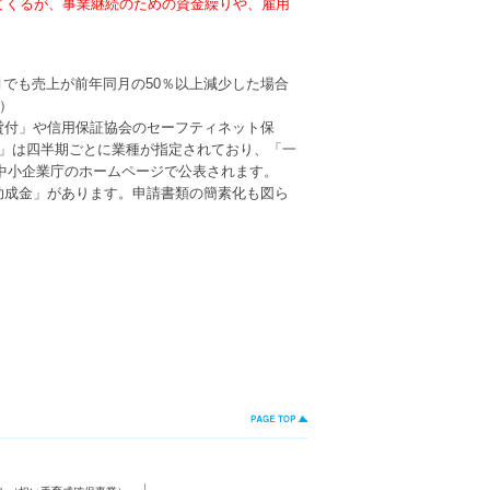
てくるが、事業継続のための資金繰りや、雇用
と月でも売上が前年同月の50％以上減少した場合
）
貸付」や信用保証協会のセーフティネット保
号」は四半期ごとに業種が指定されており、「一
は中小企業庁のホームページで公表されます。
助成金」があります。申請書類の簡素化も図ら