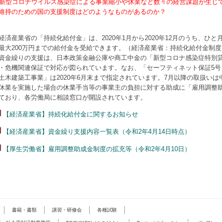
 新型コロナウイルス感染症による事業縮小や休業など数々の経営課題が生じ
維持のための国の支援制度はどのようなものがあるのか？
経済産業省の「持続化給付金」は、2020年1月から2020年12月のうち、ひ
最大200万円までの給付金を受給できます。（経済産業省：持続化給付金制度
資金繰りの支援は、日本政策金融公庫や商工中金の「新型コロナ感染症特別
・危機関連保証で対応が図られています。なお、「セーフティネット保証5
土木建築工事業」は2020年6月末まで指定されています。7月以降の取扱い
休業を実施した場合の休業手当等の事業主の負担に対する助成に「雇用調整
ており、各労働局に相談窓口が開設されています。
【経済産業省】持続化給付金に関するお知らせ
【経済産業省】資金繰り支援内容一覧表（令和2年4月14日時点）
【厚生労働省】雇用調整助成金制度の拡充等（令和2年4月10日）
書籍・書類
講習・研修会
各種試験