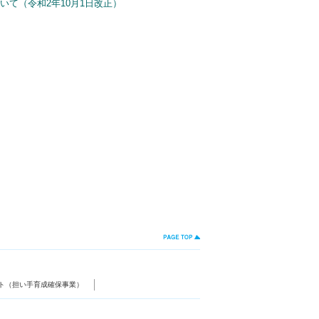
て（令和2年10月1日改正）
ト（担い手育成確保事業）