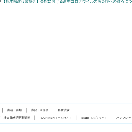
【栃木県建設業協会】会館における新型コロナウイルス感染症への対応につい
書籍・書類
講習・研修会
各種試験
事・社会貢献活動事業等
TOCHIKEN（とちけん）
Bratto（ぶらっと）
パンフレッ