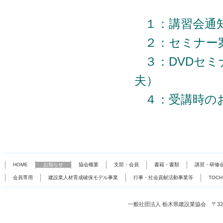
１：講習会通
２：セミナー
３：DVDセ
夫）
４：受講時の
HOME
お知らせ
協会概要
支部・会員
書籍・書類
講習・研修
会員専用
建設業人材育成確保モデル事業
行事・社会貢献活動事業等
TOC
一般社団法人 栃木県建設業協会 〒321-0