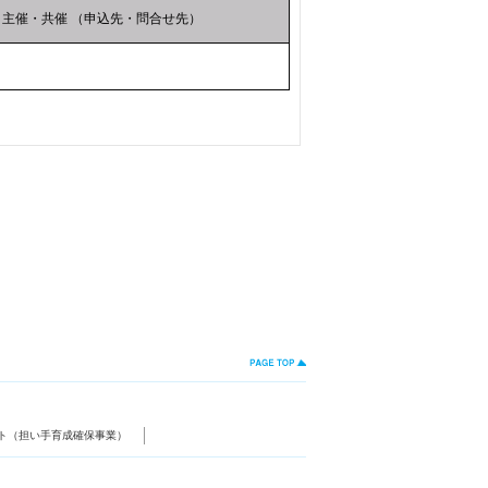
主催・共催 （申込先・問合せ先）
ト（担い手育成確保事業）