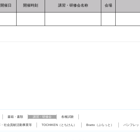
開催日
開催時刻
講習・研修会名称
会場
書籍・書類
講習・研修会
各種試験
事・社会貢献活動事業等
TOCHIKEN（とちけん）
Bratto（ぶらっと）
パンフレッ